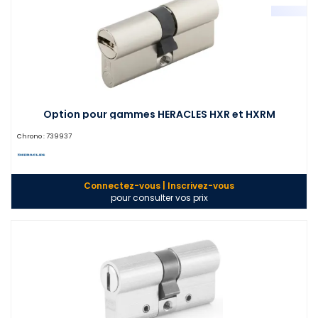
Option pour gammes HERACLES HXR et HXRM
Chrono :
739937
Connectez-vous | Inscrivez-vous
pour consulter vos prix