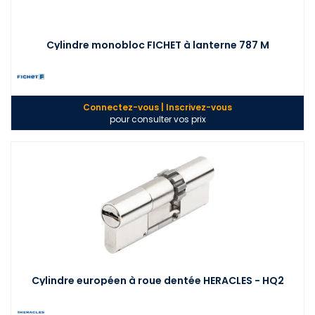
Cylindre monobloc FICHET à lanterne 787 M
Connectez-vous | Inscrivez-vous
pour consulter vos prix
Cylindre européen à roue dentée HERACLES - HQ2