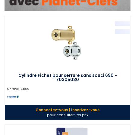
Cylindre Fichet pour serrure sans souci 690 -
70305030
Chrono :
164886
Connectez-vous | Inscrivez-vous
pour consulter vos prix