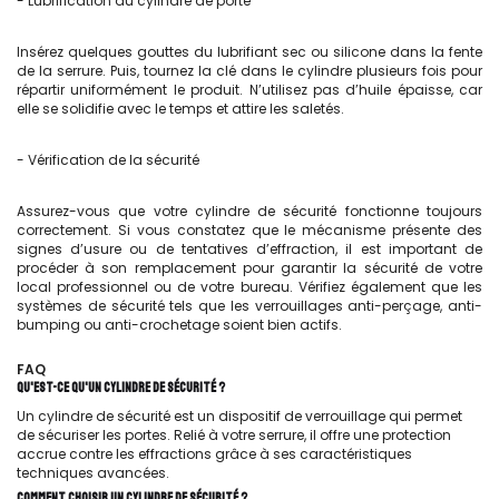
- Lubrification du cylindre de porte
Insérez quelques gouttes du lubrifiant sec ou silicone dans la fente
de la serrure. Puis, tournez la clé dans le cylindre plusieurs fois pour
répartir uniformément le produit. N’utilisez pas d’huile épaisse, car
elle se solidifie avec le temps et attire les saletés.
- Vérification de la sécurité
Assurez-vous que votre cylindre de sécurité fonctionne toujours
correctement. Si vous constatez que le mécanisme présente des
signes d’usure ou de tentatives d’effraction, il est important de
procéder à son remplacement pour garantir la sécurité de votre
local professionnel ou de votre bureau. Vérifiez également que les
systèmes de sécurité tels que les verrouillages anti-perçage, anti-
bumping ou anti-crochetage soient bien actifs.
FAQ
QU'EST-CE QU'UN CYLINDRE DE SÉCURITÉ ?
Un cylindre de sécurité est un dispositif de verrouillage qui permet
de sécuriser les portes. Relié à votre serrure, il offre une protection
accrue contre les effractions grâce à ses caractéristiques
techniques avancées.
COMMENT CHOISIR UN CYLINDRE DE SÉCURITÉ ?