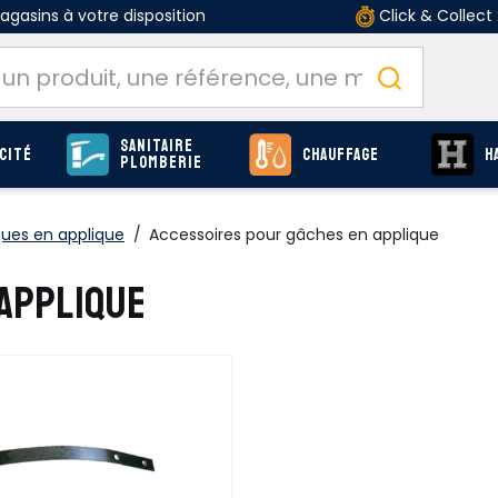
gasins à votre disposition
Click & Collect
Sanitaire
cité
Chauffage
H
Plomberie
ques en applique
/
Accessoires pour gâches en applique
 APPLIQUE