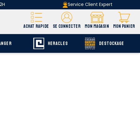
 2H
Service Client Expert
ACHAT RAPIDE
SE CONNECTER
MON MAGASIN
MON PANIER
ANGER
HERACLES
DESTOCKAGE