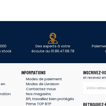
 000
Des experts à votre
Paiemen
n stock
écoute au 01.86.47.68.78
INFORMATIONS
INSCRIVEZ-V
et recevez en
Modes de paiement
 en
Modes de Livraison
Contactez-nous
ration
Nos magasins
EPI, travaillez bien protégés
Prime TOP BTP
RETROUVEZ-N