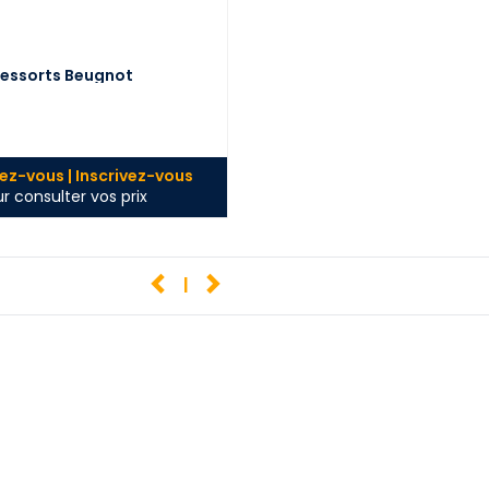
essorts Beugnot
z-vous | Inscrivez-vous
r consulter vos prix
1