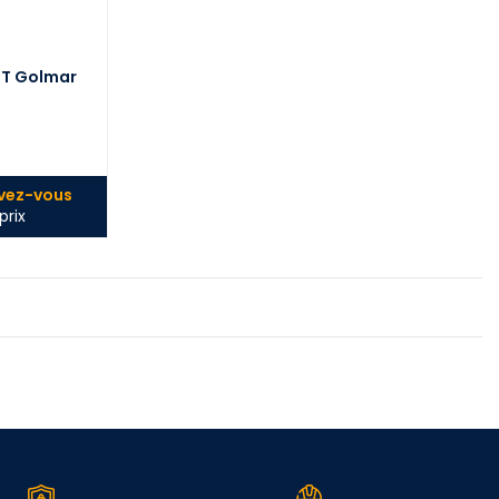
IT Golmar
ivez-vous
prix