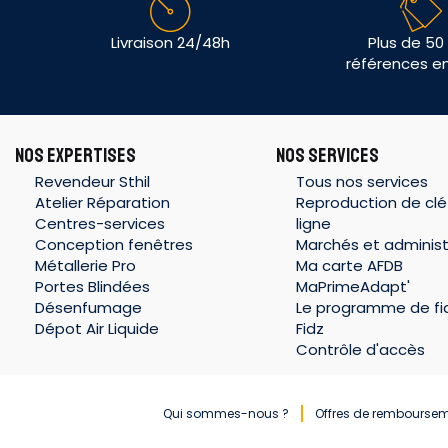
Livraison 24/48h
Plus de 50
références e
NOS EXPERTISES
NOS SERVICES
Revendeur Sthil
Tous nos services
Atelier Réparation
Reproduction de clé
Centres-services
ligne
Conception fenêtres
Marchés et administ
Métallerie Pro
Ma carte AFDB
Portes Blindées
MaPrimeAdapt'
Désenfumage
Le programme de fid
Dépot Air Liquide
Fidz
Contrôle d'accès
Qui sommes-nous ?
Offres de rembourse