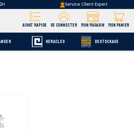
 2H
Service Client Expert
ACHAT RAPIDE
SE CONNECTER
MON MAGASIN
MON PANIER
ANGER
HERACLES
DESTOCKAGE