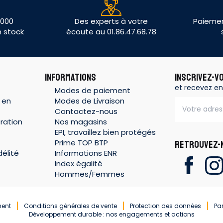
 000
Des experts à votre
Paiemen
n stock
écoute au 01.86.47.68.78
INFORMATIONS
INSCRIVEZ-V
et recevez en
Modes de paiement
 en
Modes de Livraison
Contactez-nous
ration
Nos magasins
EPI, travaillez bien protégés
Prime TOP BTP
RETROUVEZ-N
élité
Informations ENR
Index égalité
Hommes/Femmes
ment
Conditions générales de vente
Protection des données
Pa
Développement durable : nos engagements et actions