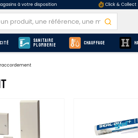
gasins à votre disposition
Click & Collect
Sanitaire
cité
Chauffage
H
Plomberie
 raccordement
NT