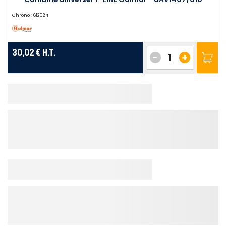
Chrono :
612024
30,02 €
H.T.
-
+