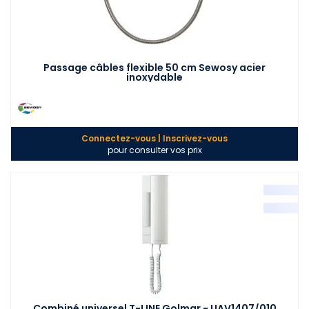
Passage câbles flexible 50 cm Sewosy acier
inoxydable
Connectez-vous | Inscrivez-vous
pour consulter vos prix
Combiné universel T-LINE Golmar - UAV1407/010