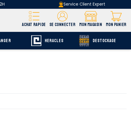
 2H
Service Client Expert
ACHAT RAPIDE
SE CONNECTER
MON MAGASIN
MON PANIER
ANGER
HERACLES
DESTOCKAGE