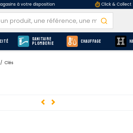
gasins à votre disposition
Click & Collect
Sanitaire
cité
Chauffage
H
Plomberie
/
Clés