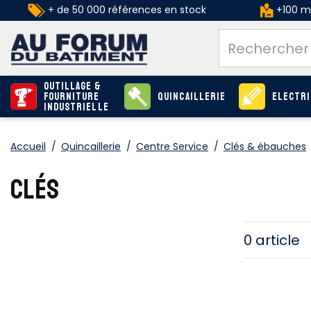
+ de 50 000 références en stock
+100 ma
Outillage &
Fourniture
Quincaillerie
Electri
industrielle
Accueil
/
Quincaillerie
/
Centre Service
/
Clés & ébauches
CLÉS
0 article