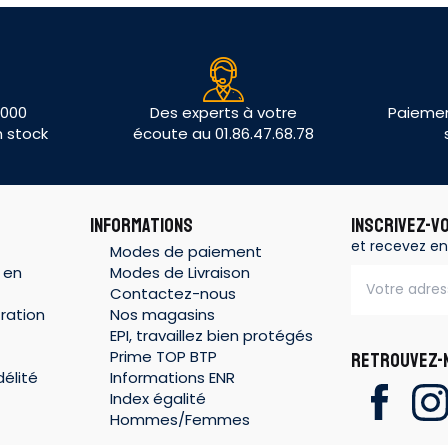
 000
Des experts à votre
Paiemen
n stock
écoute au 01.86.47.68.78
INFORMATIONS
INSCRIVEZ-V
et recevez en
Modes de paiement
 en
Modes de Livraison
Contactez-nous
ration
Nos magasins
EPI, travaillez bien protégés
Prime TOP BTP
RETROUVEZ-N
élité
Informations ENR
Index égalité
Hommes/Femmes