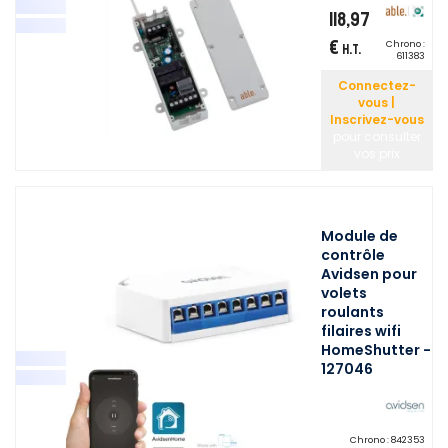
118,97
€
Chrono :
H.T.
611383
Connectez-
vous |
Inscrivez-vous
pour consulter
vos prix
Module de
contrôle
Avidsen pour
volets
roulants
filaires wifi
HomeShutter -
127046
Chrono :
842353