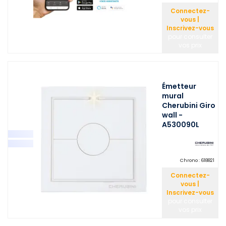
Connectez-
vous |
Inscrivez-vous
pour consulter
vos prix
Émetteur
mural
Cherubini Giro
wall -
A530090L
Chrono :
618821
Connectez-
vous |
Inscrivez-vous
pour consulter
vos prix