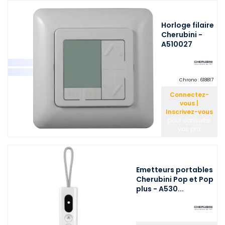
Horloge filaire
Cherubini -
A510027
Chrono :
618817
Connectez-
vous |
Inscrivez-vous
pour consulter
vos prix
Emetteurs portables
Cherubini Pop et Pop
plus - A530...