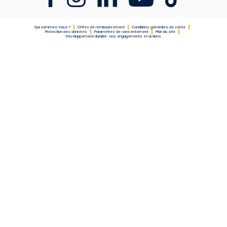
Qui sommes-nous ?
Offres de remboursement
Conditions générales de vente
Protection des données
Paramètres de consentement
Plan du site
Développement durable : nos engagements et actions