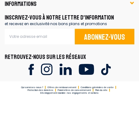
INFORMATIONS
INSCRIVEZ-VOUS À NOTRE LETTRE D'INFORMATION
et recevez en exclusivité nos bons plans et promotions
Abonnez-vous
RETROUVEZ-NOUS SUR LES RÉSEAUX
Qui sommes-nous ?
Offres de remboursement
Conditions générales de vente
Protection des données
Paramètres de consentement
Plan du site
Développement durable : nos engagements et actions