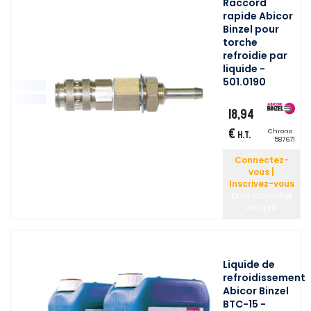
Raccord
rapide Abicor
Binzel pour
torche
refroidie par
liquide -
501.0190
18,94
€
Chrono :
H.T.
587671
Connectez-
vous |
Inscrivez-vous
pour consulter
vos prix
Liquide de
refroidissement
Abicor Binzel
BTC-15 -