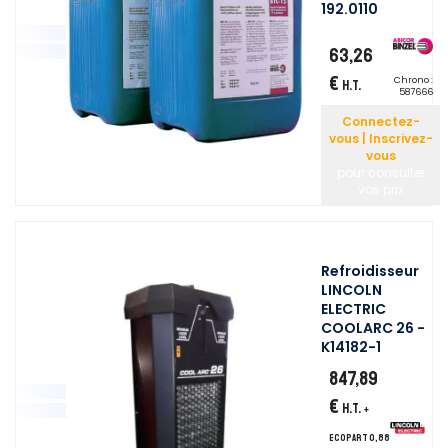
192.0110
63,26
€
Chrono :
H.T.
587666
Connectez-
vous | Inscrivez-
vous
pour consulter
vos prix
Refroidisseur
LINCOLN
ELECTRIC
COOLARC 26 -
K14182-1
847,89
€
H.T.
+
ecopart 0,88