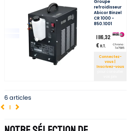
Groupe
refroidisseur
Abicor Binzel
CR 1000 -
850.1001
1 116,32
€
Chrono :
H.T.
747585
Connectez-
vous |
Inscrivez-vous
pour consulter
vos prix
6 articles
1
NOTRE SÉLECTION DE