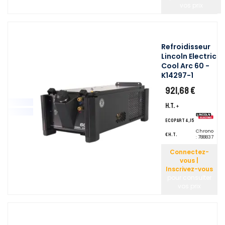
vos prix
Refroidisseur
Lincoln Electric
Cool Arc 60 -
K14297-1
921,68 €
H.T.
+
ecopart 4,15
Chrono
€ H.T.
:
788837
Connectez-
vous |
Inscrivez-vous
pour consulter
vos prix