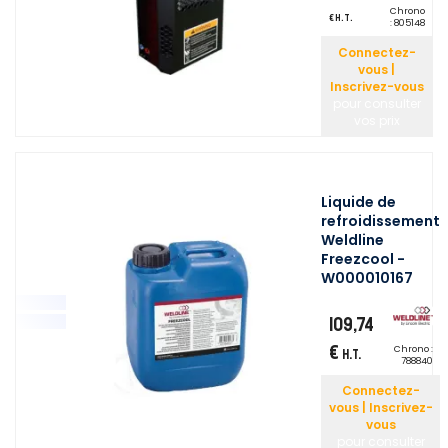
Chrono
€ H.T.
:
805148
Connectez-
vous |
Inscrivez-vous
pour consulter
vos prix
Liquide de
refroidissement
Weldline
Freezcool -
W000010167
109,74
€
Chrono :
H.T.
788840
Connectez-
vous | Inscrivez-
vous
pour consulter