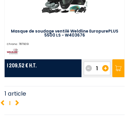
Masque de soudage ventilé Weldline EuropurePLUS
5500 LS - W403676
Chrono :
787909
1 209,52 €
H.T.
-
+
1 article
1