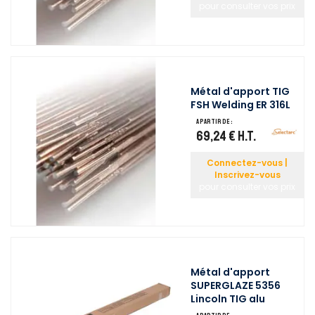
pour consulter vos prix
Métal d'apport TIG
FSH Welding ER 316L
A partir de :
69,24 €
H.T.
Connectez-vous |
Inscrivez-vous
pour consulter vos prix
Métal d'apport
SUPERGLAZE 5356
Lincoln TIG alu