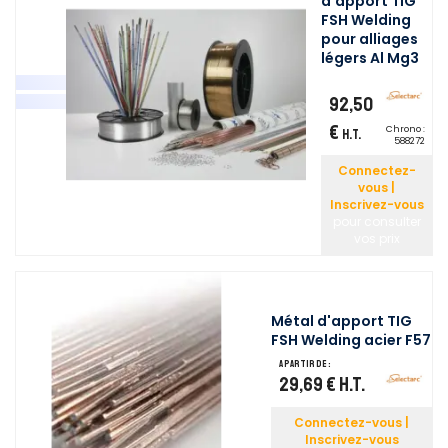
d'apport TIG
FSH Welding
pour alliages
légers Al Mg3
92,50
€
Chrono :
H.T.
588272
Connectez-
vous |
Inscrivez-vous
pour consulter
vos prix
Métal d'apport TIG
FSH Welding acier F57
A partir de :
29,69 €
H.T.
Connectez-vous |
Inscrivez-vous