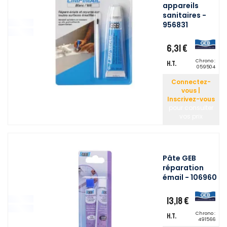
appareils
sanitaires -
956831
6,31 €
Chrono :
H.T.
059504
Connectez-
vous |
Inscrivez-vous
pour consulter
vos prix
Pâte GEB
réparation
émail - 106960
13,18 €
Chrono :
H.T.
491566