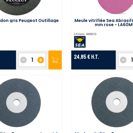
don gris Peugeot Outillage
Meule vitrifiée Sea Abrasifs
mm rose - LA60M
Chrono :
665233
24,85 €
H.T.
-
+
-