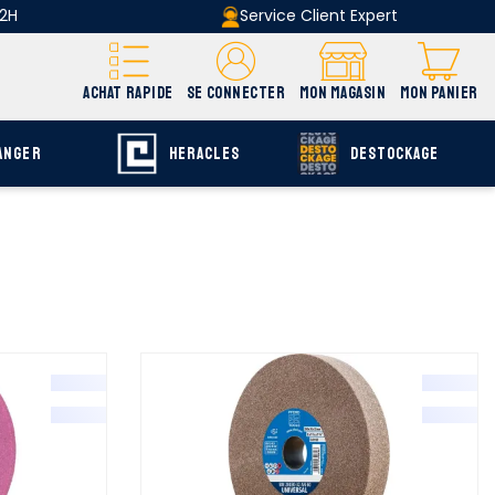
 2H
Service Client Expert
ACHAT RAPIDE
SE CONNECTER
MON MAGASIN
MON PANIER
ANGER
HERACLES
DESTOCKAGE