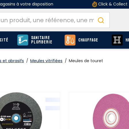
gasins à votre disposition
Click & Collect
Sanitaire
cité
Chauffage
H
Plomberie
 et abrasifs
/
Meules vitrifiées
/
Meules de touret