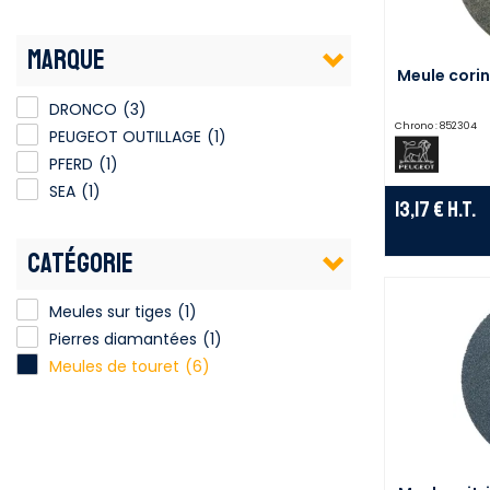
MARQUE
Meule corin
DRONCO
(3)
Chrono :
852304
PEUGEOT OUTILLAGE
(1)
PFERD
(1)
SEA
(1)
13,17 €
H.T.
CATÉGORIE
Meules sur tiges
(1)
Pierres diamantées
(1)
Meules de touret
(6)