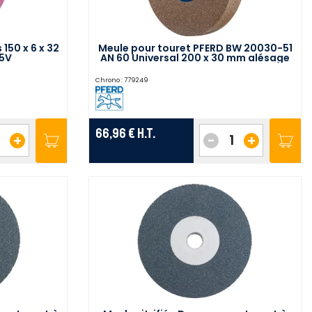
 150 x 6 x 32
Meule pour touret PFERD BW 20030-51
5V
AN 60 Universal 200 x 30 mm alésage
51 mm A60 - 39008444
Chrono :
779249
66,96 €
H.T.
+
-
+