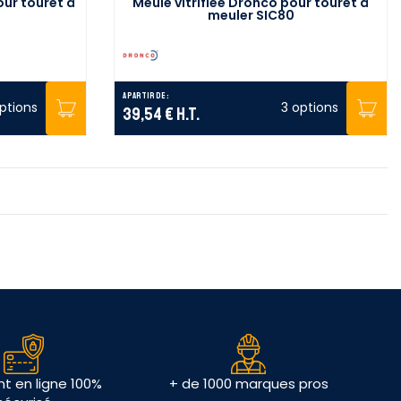
our touret à
Meule vitrifiée Dronco pour touret à
meuler SIC80
A partir de :
ptions
3 options
39,54 €
H.T.
t en ligne 100%
+ de 1000 marques pros