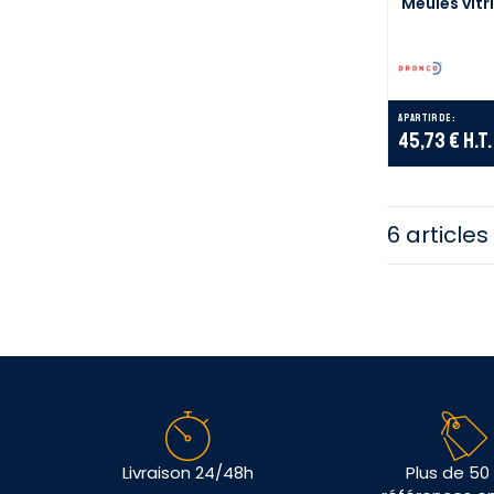
Meules vitr
A partir de :
45,73 €
H.T.
6 articles
Livraison 24/48h
Plus de 50