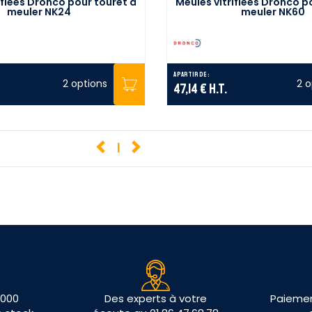
ifiées Dronco pour touret à
Meules vitrifiées Dronco p
meuler NK24
meuler NK60
A partir de :
2 options
2 o
47,14 €
H.T.
1
 000
Des experts à votre
Paiemen