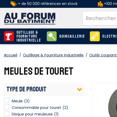
+ de 50 000 références en stock
+100 ma
Outillage &
Fourniture
Quincaillerie
Electri
industrielle
Accueil
/
Outillage & Fourniture industrielle
/
Outils coupants
MEULES DE TOURET
TYPE DE PRODUIT
Meule
(3)
Consommable pour touret
(2)
Disque pour meuleuse
(1)