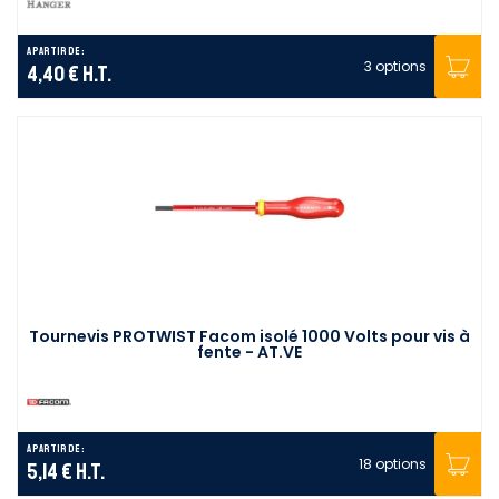
A partir de :
3 options
4,40 €
H.T.
Tournevis PROTWIST Facom isolé 1000 Volts pour vis à
fente - AT.VE
A partir de :
18 options
5,14 €
H.T.