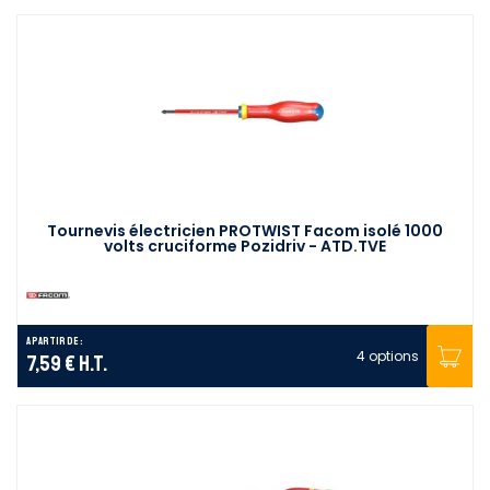
Tournevis électricien PROTWIST Facom isolé 1000
volts cruciforme Pozidriv - ATD.TVE
A partir de :
4 options
7,59 €
H.T.