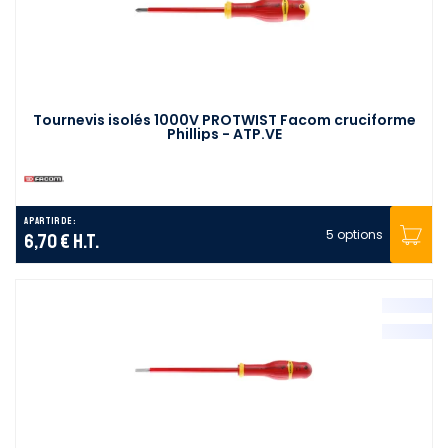
Tournevis isolés 1000V PROTWIST Facom cruciforme
Phillips - ATP.VE
A partir de :
5 options
6,70 €
H.T.