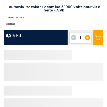
Tournevis Protwist® Facom isolé 1000 Volts pour vis à
fente - A.VE
Chrono :
457066
9,31 €
H.T.
-
+