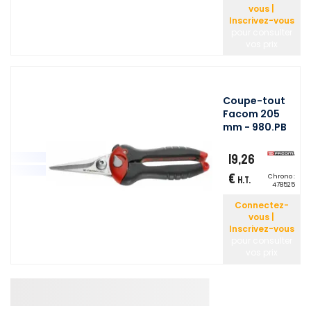
vous |
Inscrivez-vous
pour consulter
vos prix
Coupe-tout
Facom 205
mm - 980.PB
19,26
€
Chrono :
H.T.
478525
Connectez-
vous |
Inscrivez-vous
pour consulter
vos prix