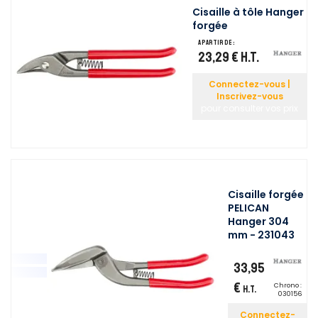
Cisaille à tôle Hanger
forgée
A partir de :
23,29 €
H.T.
Connectez-vous |
Inscrivez-vous
pour consulter vos prix
Cisaille forgée
PELICAN
Hanger 304
mm - 231043
33,95
€
Chrono :
H.T.
030156
Connectez-