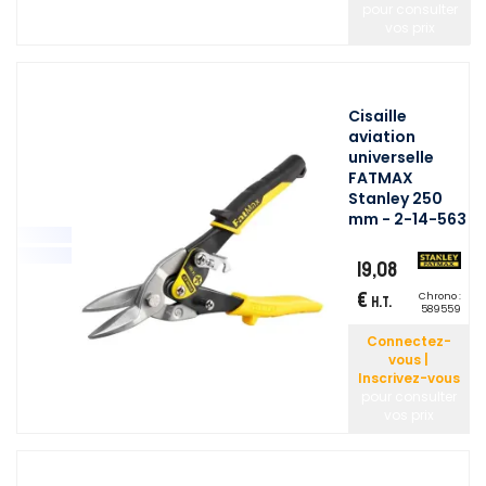
pour consulter
vos prix
Cisaille
aviation
universelle
FATMAX
Stanley 250
mm - 2-14-563
19,08
€
Chrono :
H.T.
589559
Connectez-
vous |
Inscrivez-vous
pour consulter
vos prix