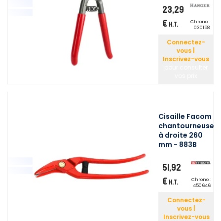
23,29
€
Chrono :
H.T.
030158
Connectez-
vous |
Inscrivez-vous
pour consulter
vos prix
Cisaille Facom
chantourneuse
à droite 260
mm - 883B
51,92
€
Chrono :
H.T.
450646
Connectez-
vous |
Inscrivez-vous