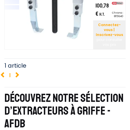
100,78
€
Chrono :
H.T.
815640
Connectez-
vous |
Inscrivez-vous
pour consulter
vos prix
1 article
1
DÉCOUVREZ NOTRE SÉLECTION
D’EXTRACTEURS À GRIFFE -
AFDB