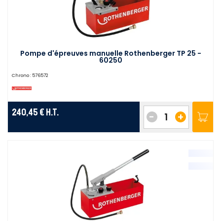
Pompe d'épreuves manuelle Rothenberger TP 25 -
60250
Chrono :
576572
240,45 €
H.T.
-
+