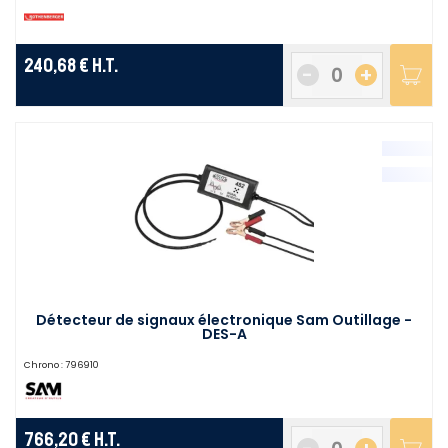
240,68 €
H.T.
-
+
Détecteur de signaux électronique Sam Outillage -
DES-A
Chrono :
796910
766,20 €
H.T.