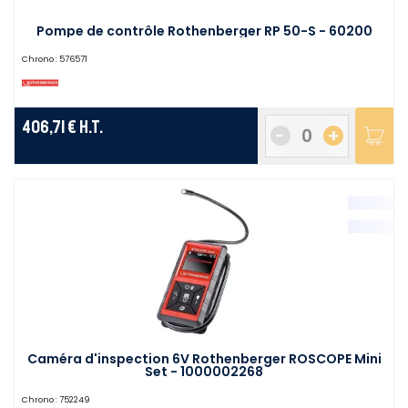
Pompe de contrôle Rothenberger RP 50-S - 60200
Chrono :
576571
406,71 €
H.T.
-
+
Caméra d'inspection 6V Rothenberger ROSCOPE Mini
Set - 1000002268
Chrono :
752249