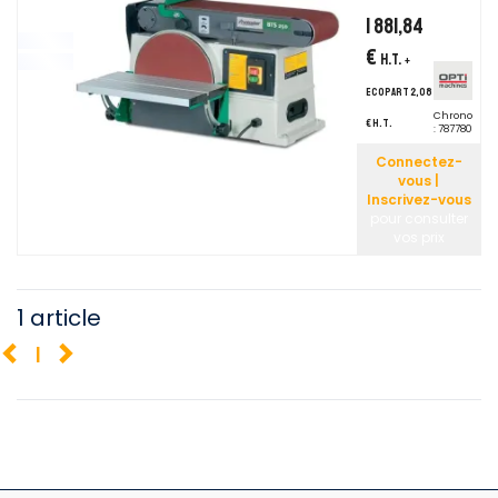
1 881,84
€
H.T.
+
ecopart 2,08
Chrono
€ H.T.
:
787780
Connectez-
vous |
Inscrivez-vous
pour consulter
vos prix
1 article
1