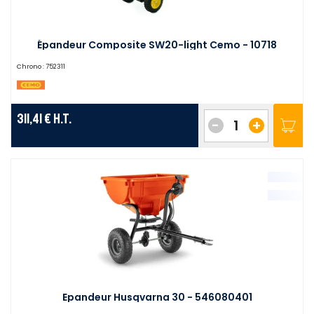
Épandeur Composite SW20-light Cemo - 10718
Chrono :
752311
311,41 €
H.T.
-
+
Epandeur Husqvarna 30 - 546080401