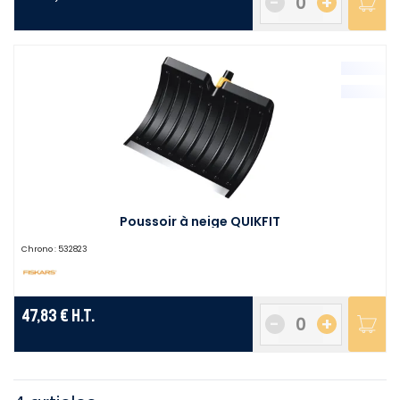
-
+
Poussoir à neige QUIKFIT
Chrono :
532823
47,83 €
H.T.
-
+