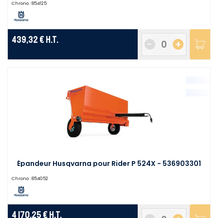
Chrono :
854125
439,32 €
H.T.
-
+
Épandeur Husqvarna pour Rider P 524X - 536903301
Chrono :
854052
4 170,25 €
H.T.