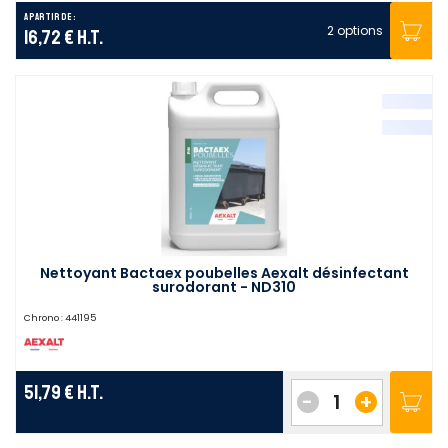
A partir de :
2 options
16,72 €
H.T.
Nettoyant Bactaex poubelles Aexalt désinfectant
surodorant - ND310
Chrono :
441195
51,79 €
H.T.
-
+