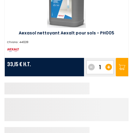
Aexasol nettoyant Aexalt pour sols - PH005
Chrono :
441228
33,15 €
H.T.
-
+