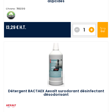
algicides
Chrono :
789299
13,29 €
H.T.
-
+
Détergent BACTAEX Aexalt surodorant désinfectant
désodorisant