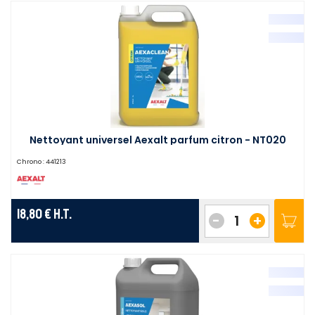
Nettoyant universel Aexalt parfum citron - NT020
Chrono :
441213
18,80 €
H.T.
-
+