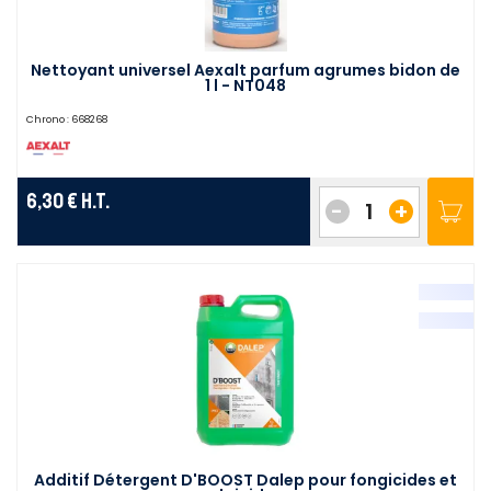
Nettoyant universel Aexalt parfum agrumes bidon de
1 l - NT048
Chrono :
668268
6,30 €
H.T.
-
+
Additif Détergent D'BOOST Dalep pour fongicides et