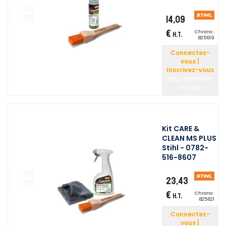
14,09
€
Chrono :
H.T.
825619
Connectez-
vous |
Inscrivez-vous
pour consulter
vos prix
Kit CARE &
CLEAN MS PLUS
Stihl - 0782-
516-8607
23,43
€
Chrono :
H.T.
825621
Connectez-
vous |