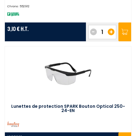
Chrono :
552912
3,10 €
H.T.
-
+
Lunettes de protection SPARK Bouton Optical 250-
24-EN