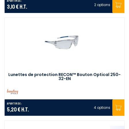
A partir de :
2 options
3,10 €
H.T.
Lunettes de protection RECON™ Bouton Optical 250-
32-EN
A partir de :
4 options
5,20 €
H.T.