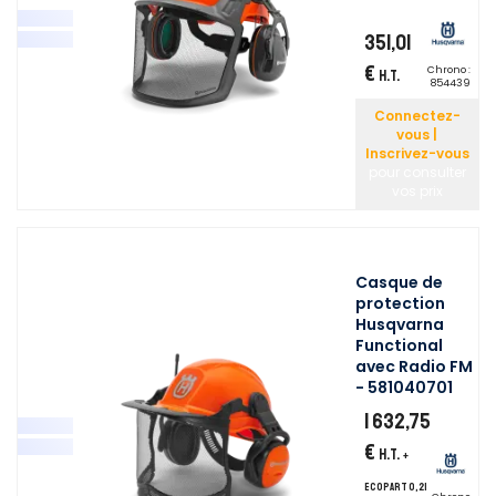
351,01
€
Chrono :
H.T.
854439
Connectez-
vous |
Inscrivez-vous
pour consulter
vos prix
Casque de
protection
Husqvarna
Functional
avec Radio FM
- 581040701
1 632,75
€
H.T.
+
ecopart 0,21