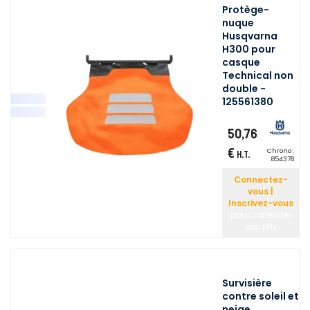
Protège-
nuque
Husqvarna
H300 pour
casque
Technical non
double -
125561380
50,76
€
Chrono :
H.T.
854378
Connectez-
vous |
Inscrivez-vous
pour consulter
vos prix
Survisière
contre soleil et
neige