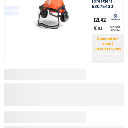
forestiers -
580754301
121,42
€
Chrono :
H.T.
854343
Connectez-
vous |
Inscrivez-vous
pour consulter
vos prix