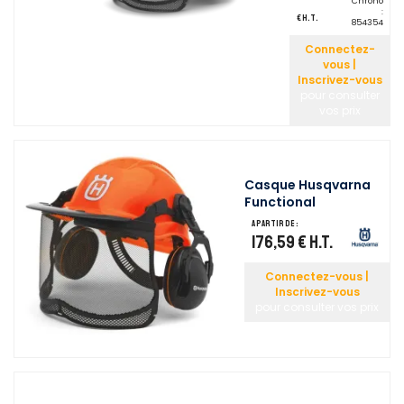
Chrono
:
€ H.T.
854354
Connectez-
vous |
Inscrivez-vous
pour consulter
vos prix
Casque Husqvarna
Functional
A partir de :
176,59 €
H.T.
Connectez-vous |
Inscrivez-vous
pour consulter vos prix