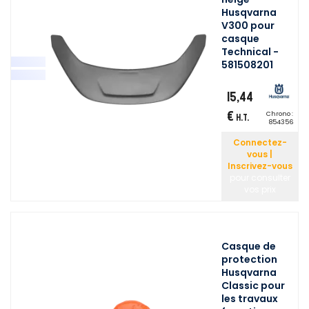
Husqvarna
V300 pour
casque
Technical -
581508201
15,44
€
Chrono :
H.T.
854356
Connectez-
vous |
Inscrivez-vous
pour consulter
vos prix
Casque de
protection
Husqvarna
Classic pour
les travaux