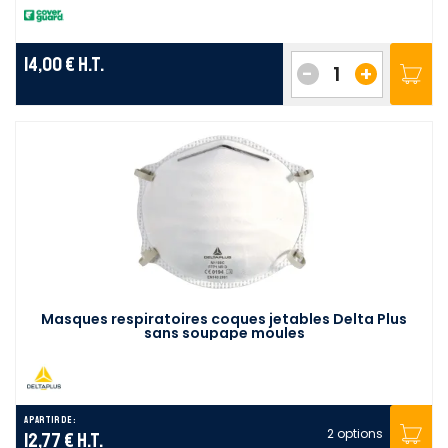
14,00 €
H.T.
-
+
Masques respiratoires coques jetables Delta Plus
sans soupape moules
A partir de :
2 options
12,77 €
H.T.