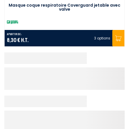
Masque coque respiratoire Coverguard jetable avec
valve
A partir de :
3 options
8,30 €
H.T.