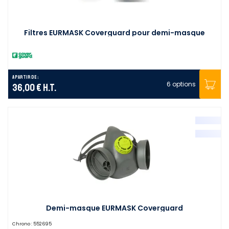
Filtres EURMASK Coverguard pour demi-masque
A partir de :
6 options
36,00 €
H.T.
Demi-masque EURMASK Coverguard
Chrono :
552695