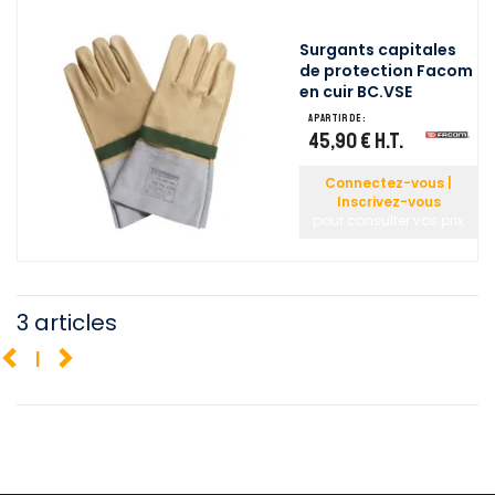
Surgants capitales
de protection Facom
en cuir BC.VSE
A partir de :
45,90 €
H.T.
Connectez-vous |
Inscrivez-vous
pour consulter vos prix
3 articles
1