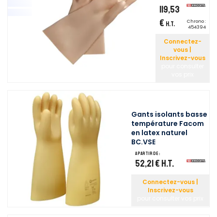
119,53
€
Chrono :
H.T.
454394
Connectez-
vous |
Inscrivez-vous
pour consulter
vos prix
Gants isolants basse
température Facom
en latex naturel
BC.VSE
A partir de :
52,21 €
H.T.
Connectez-vous |
Inscrivez-vous
pour consulter vos prix