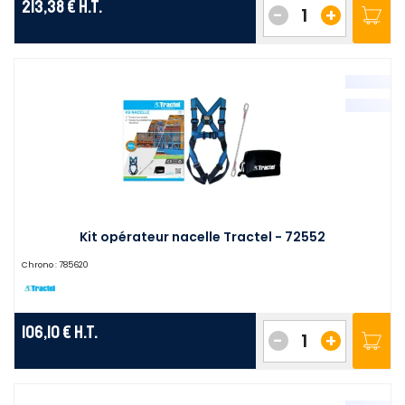
213,38 €
H.T.
-
+
Kit opérateur nacelle Tractel - 72552
Chrono :
785620
106,10 €
H.T.
-
+