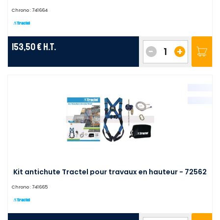
Chrono :
741664
153,50 €
H.T.
-
+
Kit antichute Tractel pour travaux en hauteur - 72562
Chrono :
741665