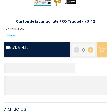
Carton de kit antichute PRO Tractel - 70142
Chrono :
741660
186,70 €
H.T.
-
+
7 articles