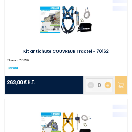
Kit antichute COUVREUR Tractel - 70162
Chrono :
741659
263,00 €
H.T.
-
+