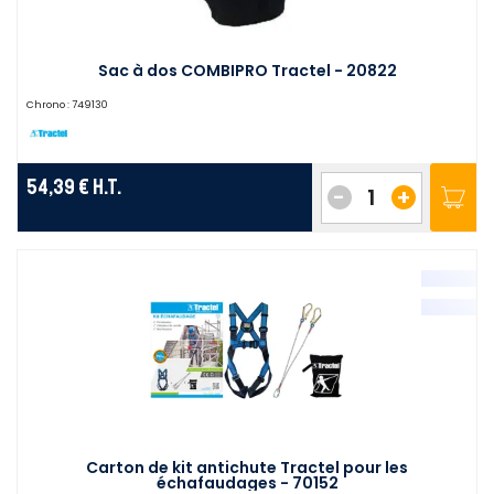
Sac à dos COMBIPRO Tractel - 20822
Chrono :
749130
54,39 €
H.T.
-
+
Carton de kit antichute Tractel pour les
échafaudages - 70152