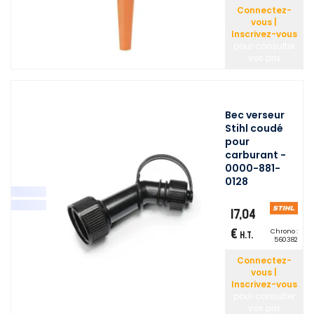
Connectez-
vous |
Inscrivez-vous
pour consulter
vos prix
Bec verseur
Stihl coudé
pour
carburant -
0000-881-
0128
17,04
€
Chrono :
H.T.
560382
Connectez-
vous |
Inscrivez-vous
pour consulter
vos prix