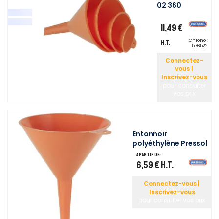
02 360
11,49 €
Chrono :
H.T.
576522
Connectez-
vous |
Inscrivez-vous
pour consulter
vos prix
Entonnoir
polyéthylène Pressol
A partir de :
6,59 €
H.T.
Connectez-vous |
Inscrivez-vous
pour consulter vos prix