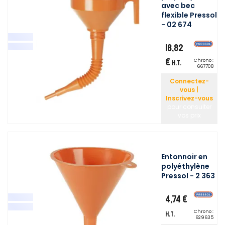
avec bec
flexible Pressol
- 02 674
18,82
€
Chrono :
H.T.
667708
Connectez-
vous |
Inscrivez-vous
pour consulter
vos prix
Entonnoir en
polyéthylène
Pressol - 2 363
4,74 €
Chrono :
H.T.
629635