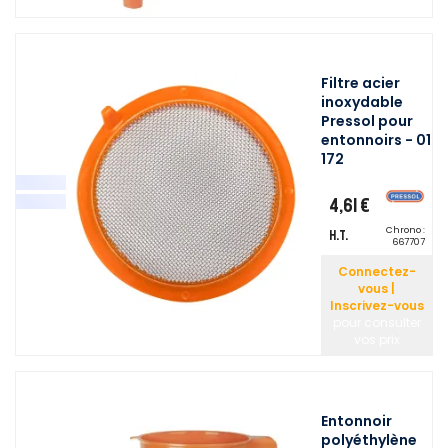
Filtre acier
inoxydable
Pressol pour
entonnoirs - 01
172
4,61 €
Chrono :
H.T.
667707
Connectez-
vous |
Inscrivez-vous
pour consulter
vos prix
Entonnoir
polyéthylène