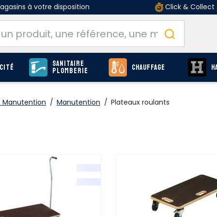
gasins à votre disposition
Click & Collect
Sanitaire
cité
Chauffage
H
Plomberie
 Manutention
/
Manutention
/
Plateaux roulants