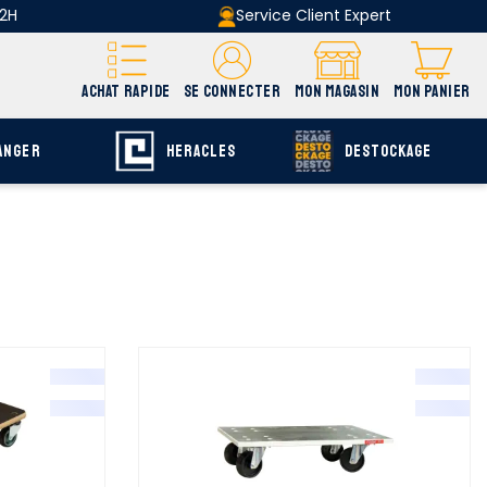
 2H
Service Client Expert
ACHAT RAPIDE
SE CONNECTER
MON MAGASIN
MON PANIER
ANGER
HERACLES
DESTOCKAGE