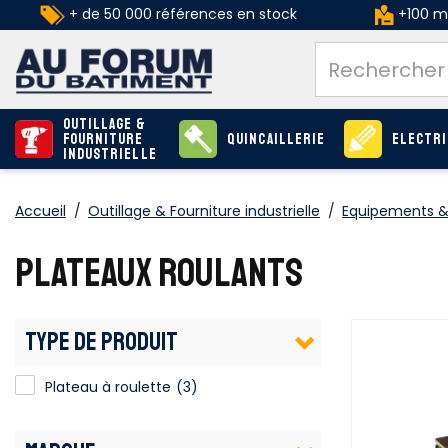
+ de 50 000 références en stock
+100 ma
Outillage &
Fourniture
Quincaillerie
Electri
industrielle
Accueil
/
Outillage & Fourniture industrielle
/
Equipements &
PLATEAUX ROULANTS
TYPE DE PRODUIT
Plateau à roulette
(3)