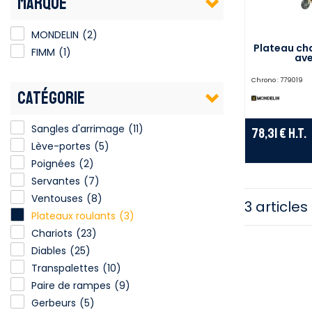
MARQUE
MONDELIN
(2)
Plateau cha
FIMM
(1)
ave
Chrono :
779019
CATÉGORIE
Sangles d'arrimage
(11)
78,31 €
H.T.
Lève-portes
(5)
Poignées
(2)
Servantes
(7)
Ventouses
(8)
3 articles
Plateaux roulants
(3)
Chariots
(23)
Diables
(25)
Transpalettes
(10)
Paire de rampes
(9)
Gerbeurs
(5)