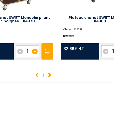
riot SWIFT Mondelin pliant
Plateau chariot SWIFT M
c poignée - 114370
114300
Chrono :
779018
32,89 €
H.T.
-
+
-
1