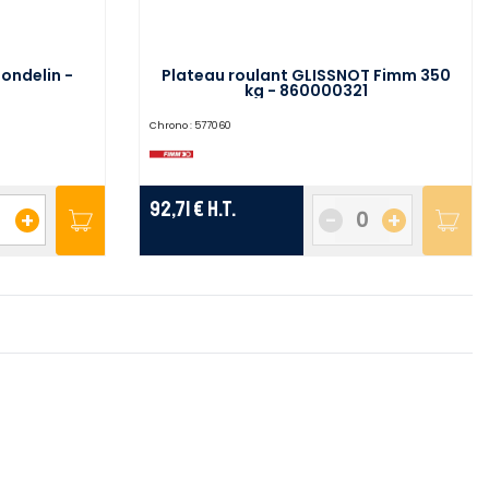
ondelin -
Plateau roulant GLISSNOT Fimm 350
kg - 860000321
Chrono :
577060
92,71 €
H.T.
+
-
+