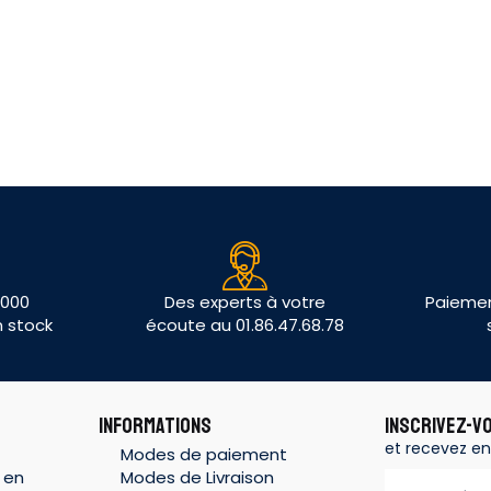
 000
Des experts à votre
Paiemen
n stock
écoute au 01.86.47.68.78
INFORMATIONS
INSCRIVEZ-V
et recevez en
Modes de paiement
 en
Modes de Livraison