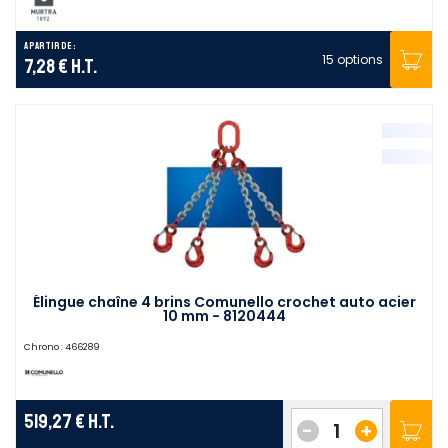
A partir de :
15 options
7,28 €
H.T.
Élingue chaîne 4 brins Comunello crochet auto acier
10 mm - 8120444
Chrono :
466289
519,27 €
H.T.
-
+