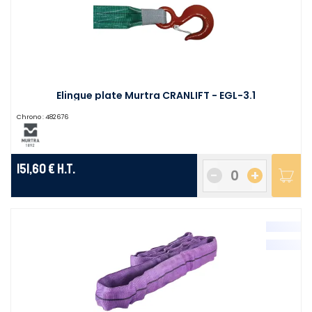
Elingue plate Murtra CRANLIFT - EGL-3.1
Chrono :
482676
151,60 €
H.T.
-
+