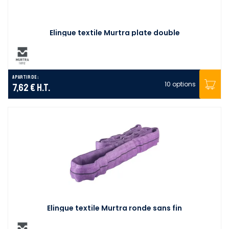
Elingue textile Murtra plate double
A partir de :
10 options
7,62 €
H.T.
Elingue textile Murtra ronde sans fin