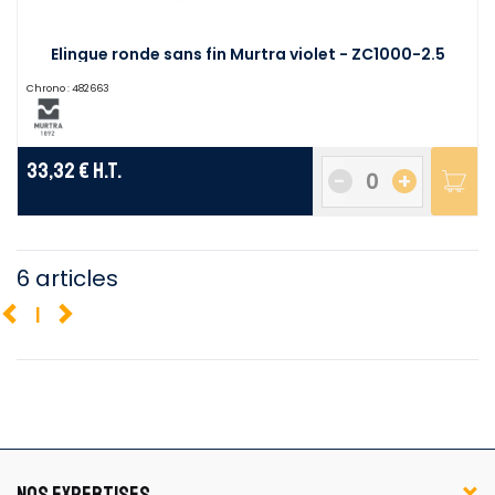
Elingue ronde sans fin Murtra violet - ZC1000-2.5
Chrono :
482663
33,32 €
H.T.
-
+
6 articles
1
NOS EXPERTISES