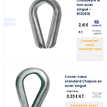
Chaubeyre 18
mm acier
zingué -
8130518
2,41 €
Chrono :
H.T.
466724
Connectez-
vous |
Inscrivez-vous
pour consulter
vos prix
Cosse-cœur
standard Chapuis en
acier zingué
A partir de :
0,33 €
H.T.
Connectez-vous |