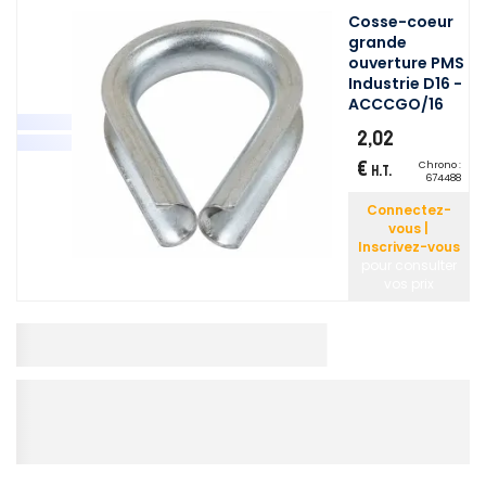
Cosse-coeur
grande
ouverture PMS
Industrie D16 -
ACCCGO/16
2,02
€
Chrono :
H.T.
674488
Connectez-
vous |
Inscrivez-vous
pour consulter
vos prix