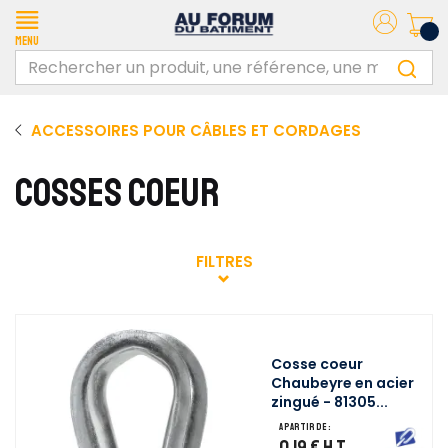
Menu
ACCESSOIRES POUR CÂBLES ET CORDAGES
COSSES COEUR
FILTRES
Cosse coeur
Chaubeyre en acier
zingué - 81305...
A partir de :
0,19 €
H.T.