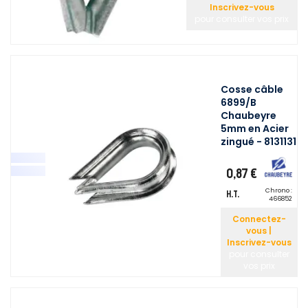
Inscrivez-vous
pour consulter vos prix
Cosse câble
6899/B
Chaubeyre
5mm en Acier
zingué - 8131131
0,87 €
Chrono :
H.T.
466852
Connectez-
vous |
Inscrivez-vous
pour consulter
vos prix