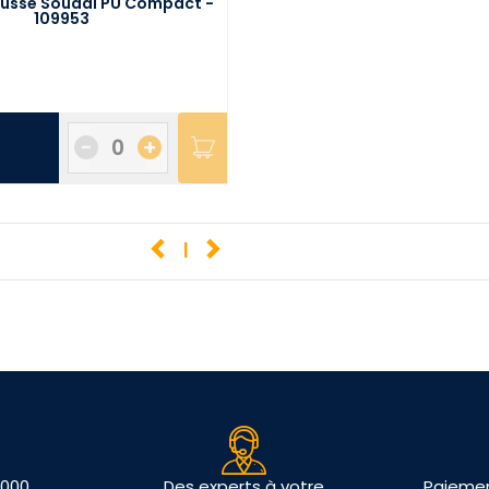
ousse Soudal PU Compact -
109953
-
+
1
 000
Des experts à votre
Paiemen