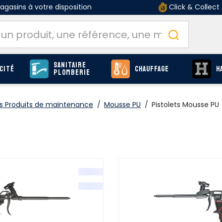
gasins à votre disposition
Click & Collect
Sanitaire
cité
Chauffage
H
Plomberie
 Produits de maintenance
/
Mousse PU
/
Pistolets Mousse PU