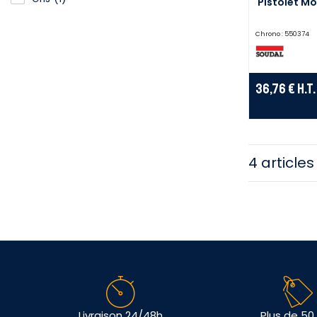
Pistolet M
Chrono :
550374
36,76 €
H.T.
4 articles
Livraison 24/48h
Plus de 50