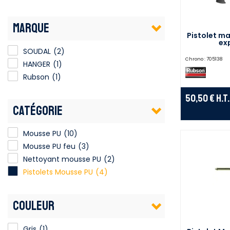
MARQUE
Pistolet m
ex
SOUDAL
(2)
Chrono :
705138
HANGER
(1)
Rubson
(1)
50,50 €
H.T.
CATÉGORIE
Mousse PU
(10)
Mousse PU feu
(3)
Nettoyant mousse PU
(2)
Pistolets Mousse PU
(4)
COULEUR
Gris
(1)