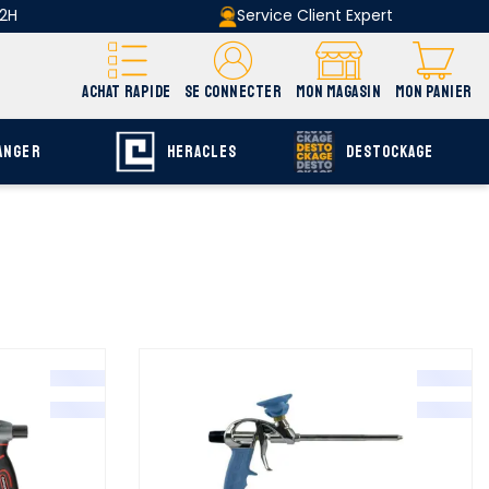
 2H
Service Client Expert
ACHAT RAPIDE
SE CONNECTER
MON MAGASIN
MON PANIER
ANGER
HERACLES
DESTOCKAGE