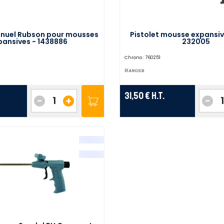
anuel Rubson pour mousses
Pistolet mousse expansiv
pansives - 1438886
232005
Chrono :
760251
31,50 €
H.T.
-
+
-