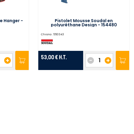
e Hanger -
Pistolet Mousse Soudal en
polyuréthane Design - 154480
Chrono :
550343
53,00 €
H.T.
+
-
+