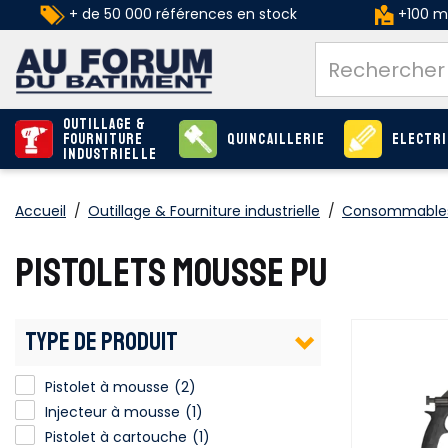
+ de 50 000 références en stock
+100 ma
Outillage &
Fourniture
Quincaillerie
Electri
industrielle
Accueil
/
Outillage & Fourniture industrielle
/
Consommables
PISTOLETS MOUSSE PU
TYPE DE PRODUIT
Pistolet à mousse
(2)
Injecteur à mousse
(1)
Pistolet à cartouche
(1)