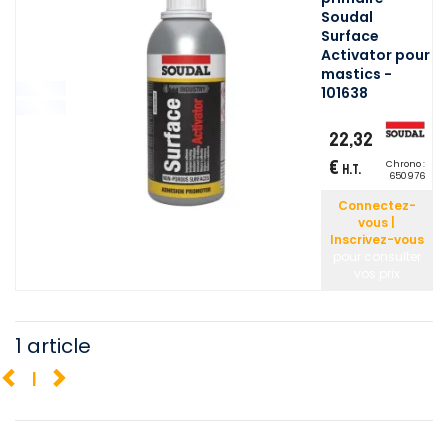
Soudal
Surface
Activator pour
mastics -
101638
22,32
€
Chrono :
H.T.
650976
Connectez-
vous |
Inscrivez-vous
pour consulter
vos prix
1 article
1