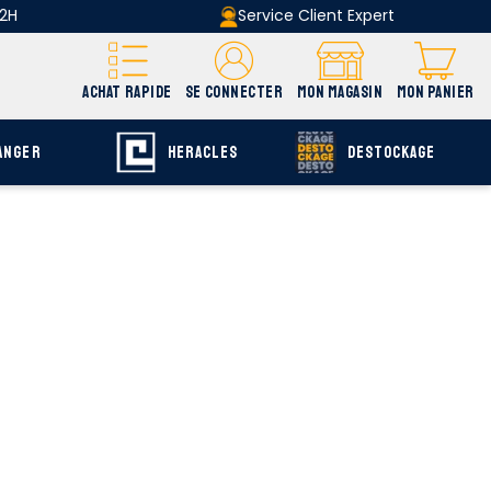
 2H
Service Client Expert
ACHAT RAPIDE
SE CONNECTER
MON MAGASIN
MON PANIER
ANGER
HERACLES
DESTOCKAGE