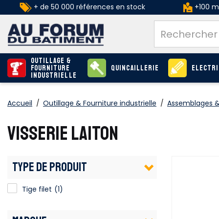
+ de 50 000 références en stock
+100 ma
Outillage &
Fourniture
Quincaillerie
Electri
industrielle
Accueil
/
Outillage & Fourniture industrielle
/
Assemblages & 
VISSERIE LAITON
TYPE DE PRODUIT
Tige filet
(1)