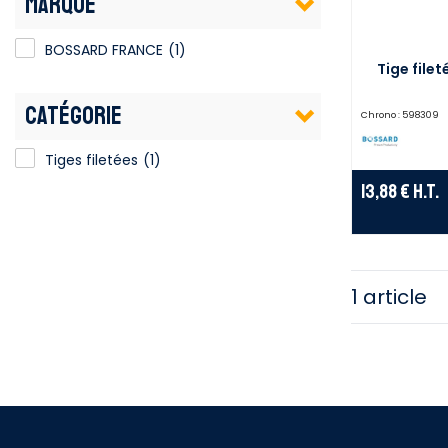
MARQUE
BOSSARD FRANCE
(1)
Tige filet
CATÉGORIE
Chrono :
598309
Tiges filetées
(1)
13,88 €
H.T.
1 article