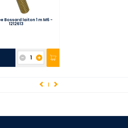
ée Bossard laiton 1 m M6 -
1212613
-
+
1