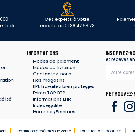
 000
Des experts à votre
Paiemen
n stock
écoute au 01.86.47.68.78
INFORMATIONS
INSCRIVEZ-V
et recevez en
Modes de paiement
 en
Modes de Livraison
Contactez-nous
ration
Nos magasins
EPI, travaillez bien protégés
Prime TOP BTP
RETROUVEZ-N
élité
Informations ENR
Index égalité
Hommes/Femmes
ment
Conditions générales de vente
Protection des données
Pa