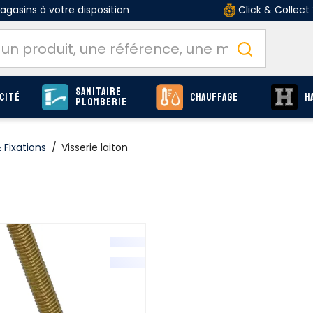
gasins à votre disposition
Click & Collect
Sanitaire
cité
Chauffage
H
Plomberie
Fixations
/
Visserie laiton