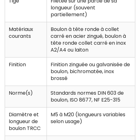
Tige
Filetée sur une partie de sa
longueur (souvent
partiellement)
Matériaux
Boulon à tête ronde à collet
courants
carré en acier zingué, boulon à
tête ronde collet carré en inox
A2/A4 ou laiton
Finition
Finition zinguée ou galvanisée de
boulon, bichromatée, inox
brossé
Norme(s)
Standards normes DIN 603 de
boulon, ISO 8677, NF E25-315
Diamètre et
M5 à M20 (longueurs variables
longueur de
selon usage)
boulon TRCC