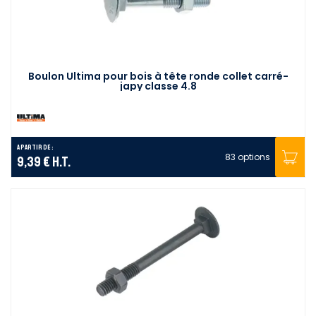
Boulon Ultima pour bois à tête ronde collet carré-
japy classe 4.8
A partir de :
83 options
9,39 €
H.T.