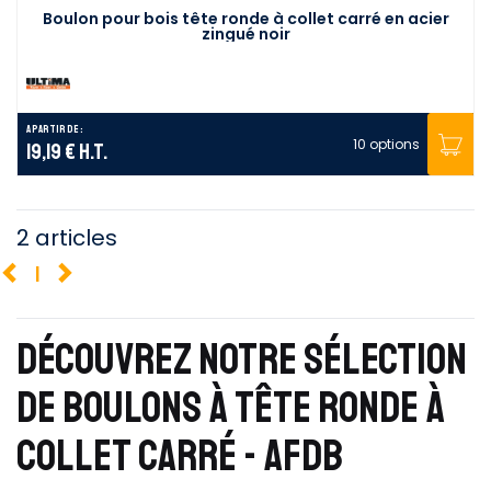
Boulon pour bois tête ronde à collet carré en acier
zingué noir
A partir de :
10 options
19,19 €
H.T.
2 articles
1
DÉCOUVREZ NOTRE SÉLECTION
DE BOULONS À TÊTE RONDE À
COLLET CARRÉ - AFDB