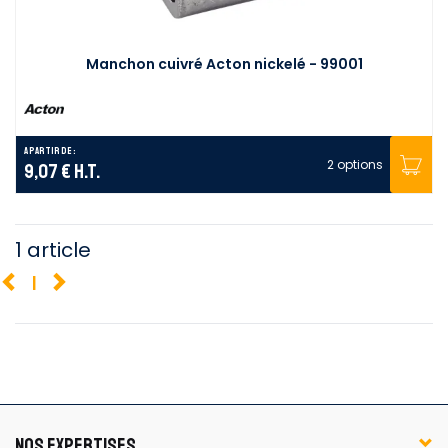
Manchon cuivré Acton nickelé - 99001
A partir de :
2 options
9,07 €
H.T.
1 article
1
NOS EXPERTISES