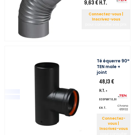
9,63 €
H.T.
Connectez-vous |
Inscrivez-vous
pour consulter vos prix
Té équerre 90°
TEN male +
joint
48,13 €
H.T.
+
ecopart 0,01
Chrono
€ H.T.
:
651132
Connectez-
vous |
Inscrivez-vous
pour consulter