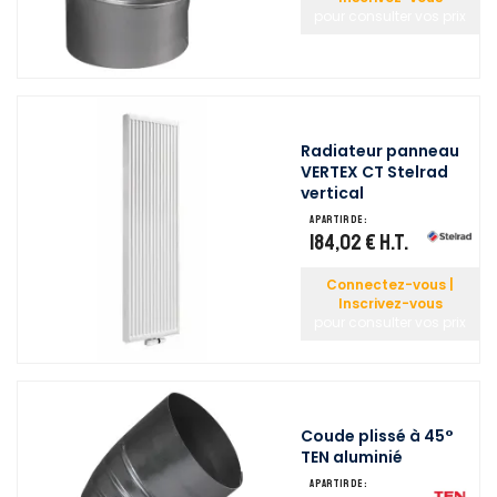
pour consulter vos prix
Radiateur panneau
VERTEX CT Stelrad
vertical
A partir de :
184,02 €
H.T.
Connectez-vous |
Inscrivez-vous
pour consulter vos prix
Coude plissé à 45°
TEN aluminié
A partir de :