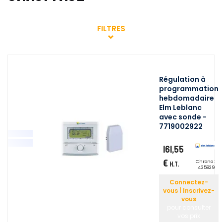
FILTRES
Régulation à
programmation
hebdomadaire
Elm Leblanc
avec sonde -
7719002922
161,55
€
Chrono :
H.T.
435829
Connectez-
vous | Inscrivez-
vous
pour consulter
vos prix