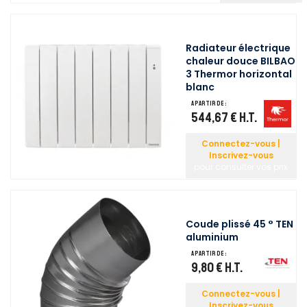
Radiateur électrique
chaleur douce BILBAO
3 Thermor horizontal
blanc
A partir de :
544,67 €
H.T.
Connectez-vous |
Inscrivez-vous
pour consulter vos prix
Coude plissé 45 ° TEN
aluminium
A partir de :
9,80 €
H.T.
Connectez-vous |
Inscrivez-vous