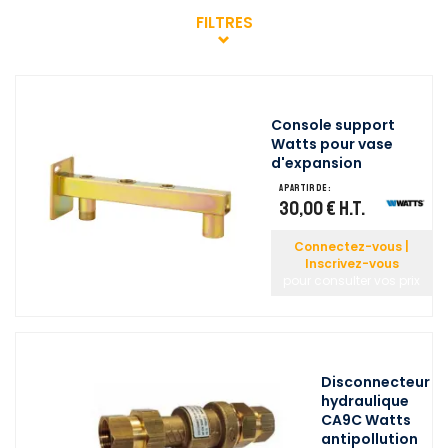
FILTRES
Console support
Watts pour vase
d'expansion
A partir de :
30,00 €
H.T.
Connectez-vous |
Inscrivez-vous
pour consulter vos prix
Disconnecteur
hydraulique
CA9C Watts
antipollution