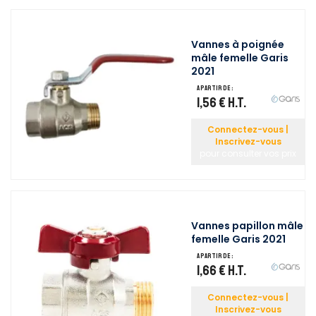
Vannes à poignée
mâle femelle Garis
2021
A partir de :
1,56 €
H.T.
Connectez-vous |
Inscrivez-vous
pour consulter vos prix
Vannes papillon mâle
femelle Garis 2021
A partir de :
1,66 €
H.T.
Connectez-vous |
Inscrivez-vous