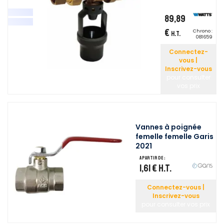
89,89
€
Chrono :
H.T.
081659
Connectez-
vous |
Inscrivez-vous
pour consulter
vos prix
Vannes à poignée
femelle femelle Garis
2021
A partir de :
1,61 €
H.T.
Connectez-vous |
Inscrivez-vous
pour consulter vos prix