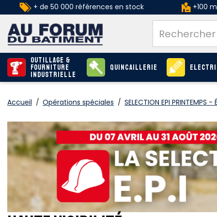
+ de 50 000 références en stock
+100 ma
Outillage &
Fourniture
Quincaillerie
Electri
industrielle
Accueil
/
Opérations spéciales
/
SELECTION EPI PRINTEMPS - 