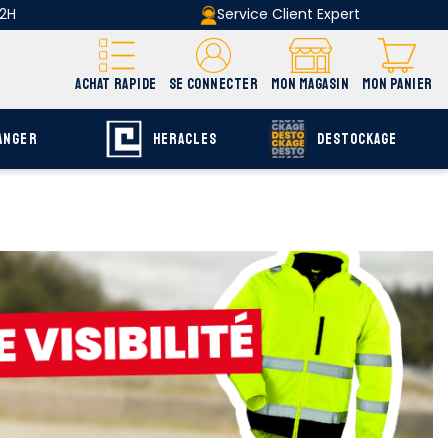
 2H
Service Client Expert
ACHAT RAPIDE
SE CONNECTER
MON MAGASIN
MON PANIER
ANGER
HERACLES
DESTOCKAGE