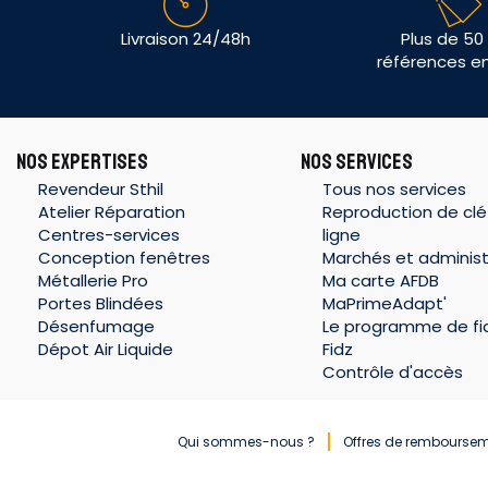
Livraison 24/48h
Plus de 50
références e
NOS EXPERTISES
NOS SERVICES
Revendeur Sthil
Tous nos services
Atelier Réparation
Reproduction de clé
Centres-services
ligne
Conception fenêtres
Marchés et administ
Métallerie Pro
Ma carte AFDB
Portes Blindées
MaPrimeAdapt'
Désenfumage
Le programme de fid
Dépot Air Liquide
Fidz
Contrôle d'accès
Qui sommes-nous ?
Offres de rembourse