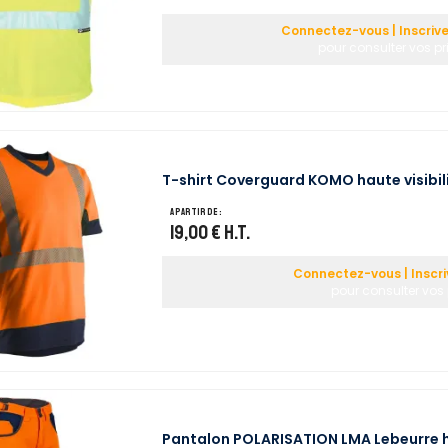
Connectez-vous | Inscriv
pour consulter vos pr
T-shirt Coverguard KOMO haute visibil
A partir de :
19,00 €
H.T.
Connectez-vous | Inscr
pour consulter vos 
Pantalon POLARISATION LMA Lebeurre h