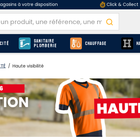
gasins à votre disposition
Click & Collect
Sanitaire
cité
Chauffage
H
Plomberie
ÉTÉ
/
Haute visibilité