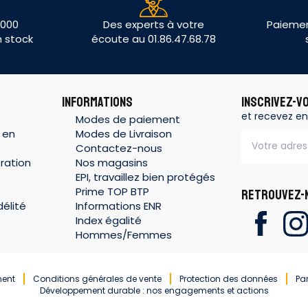
 000
Des experts à votre
Paiemen
n stock
écoute au 01.86.47.68.78
INFORMATIONS
INSCRIVEZ-V
et recevez en
Modes de paiement
 en
Modes de Livraison
Contactez-nous
ration
Nos magasins
EPI, travaillez bien protégés
Prime TOP BTP
RETROUVEZ-N
élité
Informations ENR
Index égalité
Hommes/Femmes
ment
Conditions générales de vente
Protection des données
Pa
Développement durable : nos engagements et actions