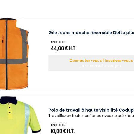
Gilet sans manche réversible Delta plus
A partir de :
44,00 €
H.T.
Connectez-vous | Inscrivez-vous
pour consulter vos prix
Polo de travail à haute visibilité Codu
Travaillez en toute confiance avec ce polo haute 
A partir de :
10,00 €
H.T.