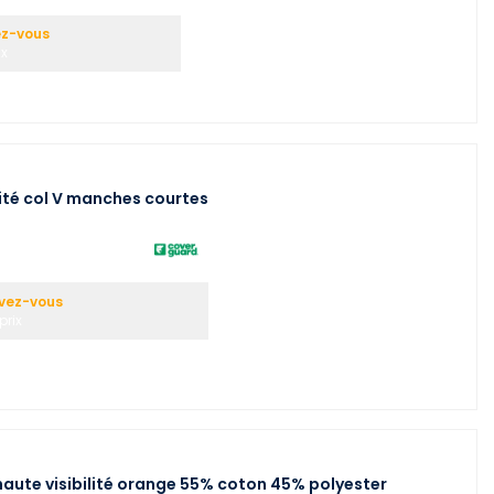
ez-vous
ix
ité col V manches courtes
ivez-vous
prix
aute visibilité orange 55% coton 45% polyester