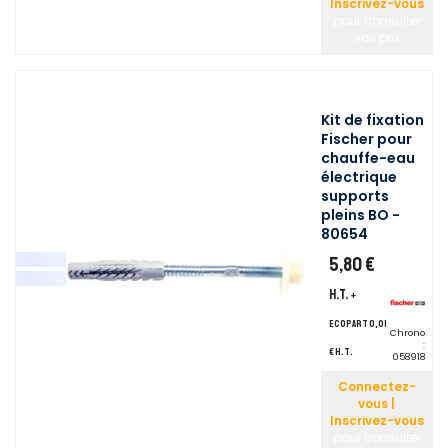
Inscrivez-vous
pour consulter
vos prix
Kit de fixation
Fischer pour
chauffe-eau
électrique
supports
pleins BO -
80654
5,80 €
H.T.
+
ecopart 0,01
Chrono
:
€ H.T.
058918
Connectez-
vous |
Inscrivez-vous
pour consulter