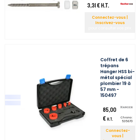
3,31 €
H.T.
Connectez-vous |
Inscrivez-vous
pour consulter vos prix
Coffret de 6
trépans
Hanger HSS bi-
métal spécial
plombier 19 à
57 mm -
150497
85,00
€
Chrono :
H.T.
535670
Connectez-
vous |