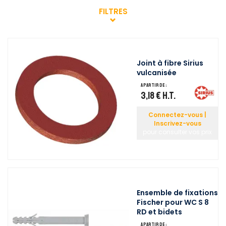
FILTRES
Joint à fibre Sirius
vulcanisée
A partir de :
3,18 €
H.T.
Connectez-vous |
Inscrivez-vous
pour consulter vos prix
Ensemble de fixations
Fischer pour WC S 8
RD et bidets
A partir de :