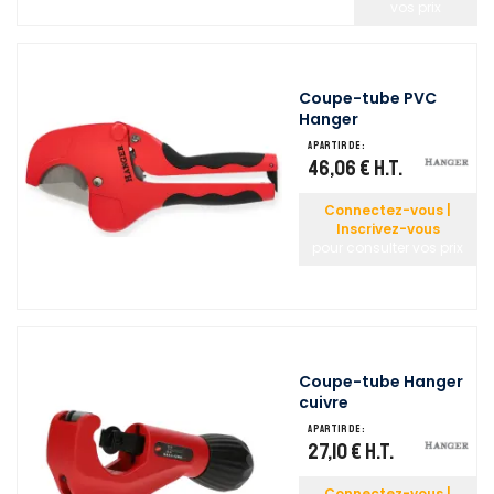
vos prix
Coupe-tube PVC
Hanger
A partir de :
46,06 €
H.T.
Connectez-vous |
Inscrivez-vous
pour consulter vos prix
Coupe-tube Hanger
cuivre
A partir de :
27,10 €
H.T.
Connectez-vous |