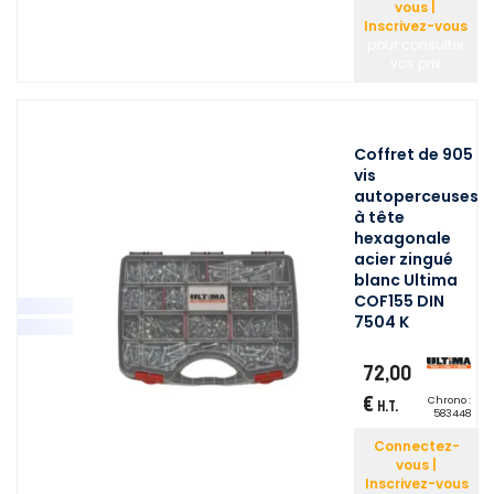
vous |
Inscrivez-vous
pour consulter
vos prix
Coffret de 905
vis
autoperceuses
à tête
hexagonale
acier zingué
blanc Ultima
COF155 DIN
7504 K
72,00
€
Chrono :
H.T.
583448
Connectez-
vous |
Inscrivez-vous