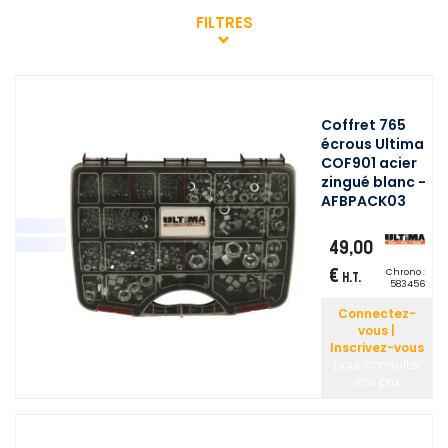
FILTRES
Coffret 765
écrous Ultima
COF901 acier
zingué blanc -
AFBPACK03
49,00
€
Chrono :
H.T.
583456
Connectez-
vous |
Inscrivez-vous
pour consulter
vos prix