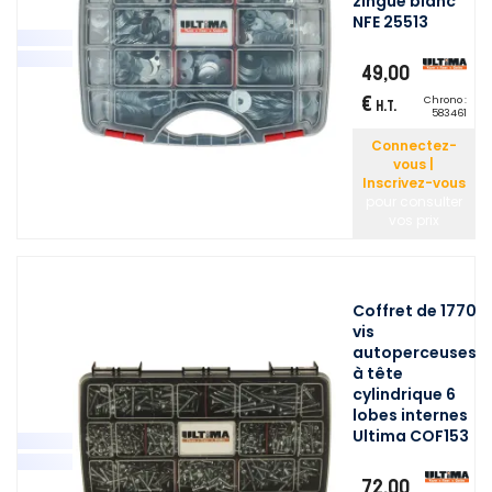
zingué blanc
NFE 25513
49,00
€
Chrono :
H.T.
583461
Connectez-
vous |
Inscrivez-vous
pour consulter
vos prix
Coffret de 1770
vis
autoperceuses
à tête
cylindrique 6
lobes internes
Ultima COF153
72,00