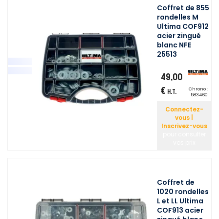
Coffret de 855
rondelles M
Ultima COF912
acier zingué
blanc NFE
25513
49,00
€
Chrono :
H.T.
583460
Connectez-
vous |
Inscrivez-vous
pour consulter
vos prix
Coffret de
1020 rondelles
L et LL Ultima
COF913 acier