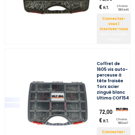
€
Chrono :
H.T.
583446
Connectez-
vous |
Inscrivez-vous
pour consulter
vos prix
Coffret de
1605 vis auto-
perceuse à
tête fraisée
Torx acier
zingué blanc
Ultima COF154
72,00
€
Chrono :
H.T.
583447
Connectez-