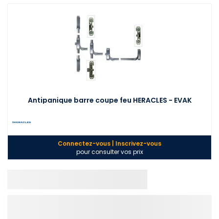
Antipanique barre coupe feu HERACLES - EVAK
Connectez-vous | Inscrivez-vous
pour consulter vos prix