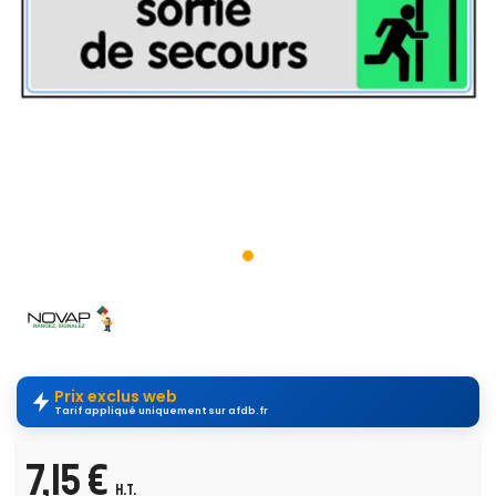
Prix exclus web
Tarif appliqué uniquement sur afdb.fr
7,15 €
H.T.