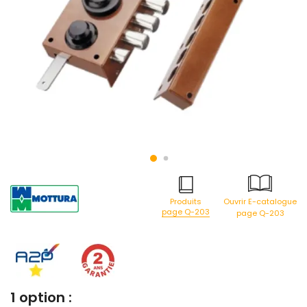
Produits
Ouvrir E-catalogue
page Q-203
page Q-203
1 option :