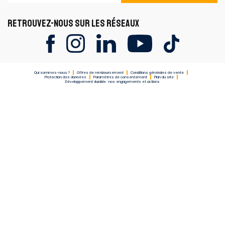
RETROUVEZ-NOUS SUR LES RÉSEAUX
Qui sommes-nous ?
Offres de remboursement
Conditions générales de vente
Protection des données
Paramètres de consentement
Plan du site
Développement durable : nos engagements et actions