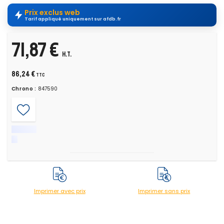
Prix exclus web
Tarif appliqué uniquement sur afdb.fr
71,87 €
H.T.
86,24 €
TTC
Chrono :
847590
Imprimer avec prix
Imprimer sans prix