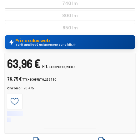
740 lm
800 lm
850 lm
Prix exclus web
Tarif appliqué uniquement sur afdb.fr
63,96 €
H.T.
+ ecopart 0,21 € H.T.
76,75 €
TTC
+ ecopart 0,25 € TTC
Chrono :
781475