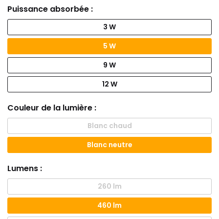
Puissance absorbée :
3 W
5 W
9 W
12 W
Couleur de la lumière :
Blanc chaud
Blanc neutre
Lumens :
260 lm
460 lm