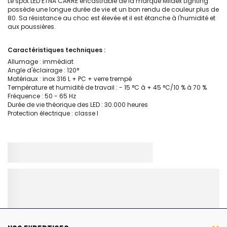
Le spot LED ETNA CARRE encastrable de la marque Miidex Lighting
possède une longue durée de vie et un bon rendu de couleur plus de
80. Sa résistance au choc est élevée et il est étanche à l'humidité et
aux poussières.
Caractéristiques techniques :
Allumage : immédiat
Angle d'éclairage : 120°
Matériaux : inox 316 L + PC + verre trempé
Température et humidité de travail : - 15 °C à + 45 °C/10 % à 70 %
Fréquence : 50 - 65 Hz
Durée de vie théorique des LED : 30.000 heures
Protection électrique : classe I