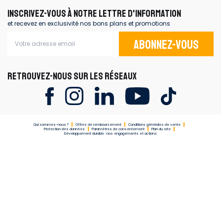
INSCRIVEZ-VOUS À NOTRE LETTRE D'INFORMATION
et recevez en exclusivité nos bons plans et promotions
Abonnez-vous
RETROUVEZ-NOUS SUR LES RÉSEAUX
Qui sommes-nous ?
Offres de remboursement
Conditions générales de vente
Protection des données
Paramètres de consentement
Plan du site
Développement durable : nos engagements et actions