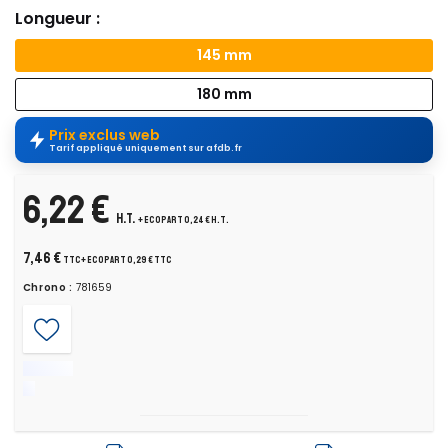
Longueur :
145 mm
180 mm
Prix exclus web
Tarif appliqué uniquement sur afdb.fr
6,22 €
H.T.
+ ecopart 0,24 € H.T.
7,46 €
TTC
+ ecopart 0,29 € TTC
Chrono :
781659