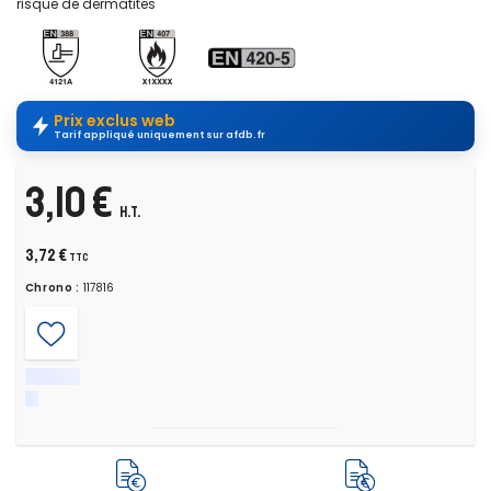
risque de dermatites
Prix exclus web
Tarif appliqué uniquement sur afdb.fr
3,10 €
H.T.
3,72 €
TTC
Chrono :
117816