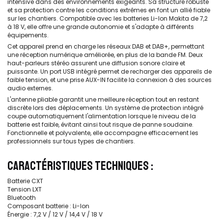
intensive dans des environnements exigeants. Sa structure robuste
et sa protection contre les conditions extrêmes en font un allié fiable
sur les chantiers. Compatible avec les batteries Li-Ion Makita de 7,2
à 18 V, elle offre une grande autonomie et s'adapte à différents
équipements.
Cet appareil prend en charge les réseaux DAB et DAB+, permettant
une réception numérique améliorée, en plus de la bande FM. Deux
haut-parleurs stéréo assurent une diffusion sonore claire et
puissante. Un port USB intégré permet de recharger des appareils de
faible tension, et une prise AUX-IN facilite la connexion à des sources
audio externes.
L'antenne pliable garantit une meilleure réception tout en restant
discrète lors des déplacements. Un système de protection intégré
coupe automatiquement l'alimentation lorsque le niveau de la
batterie est faible, évitant ainsi tout risque de panne soudaine.
Fonctionnelle et polyvalente, elle accompagne efficacement les
professionnels sur tous types de chantiers.
CARACTÉRISTIQUES TECHNIQUES :
Batterie CXT
Tension LXT
Bluetooth
Composant batterie : Li-Ion
Énergie : 7,2 V / 12 V / 14,4 V / 18 V