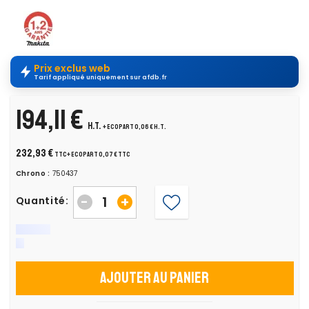
Prix exclus web
Tarif appliqué uniquement sur afdb.fr
194,11 €
H.T.
+ ecopart 0,06 € H.T.
232,93 €
TTC
+ ecopart 0,07 € TTC
Chrono :
750437
-
+
Quantité:
Ajouter au panier