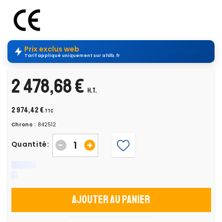
Prix exclus web
Tarif appliqué uniquement sur afdb.fr
2 478,68 €
H.T.
2 974,42 €
TTC
Chrono :
842512
-
+
Quantité:
Ajouter au panier