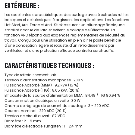
EXTÉRIEURE :
Les excellentes caractéristiques de soudage avec électrodes rutiles,
basiques et cellulosiques élargissent les applications. Les fonctions
Hot Start, Arc-Force et Anti-Stick assurent un allumage fiable, une
stabilité accrue de l'arc et évitent le collage de l'électrode. La
fonction VRD répond aux exigences réglementaires de sécurité au
travail. Conçu pour une utilisation en plein air, le poste bénéficie
d'une conception légère et robuste, d'un refroidissement par
ventilateur et d'une protection efficace contre la surchauffe.
CARACTÉRISTIQUES TECHNIQUES :
Type de refroidissement : air
Tension d'alimentation monophasé : 230 V
Puissance Absorbé (MMA) : 9,2 kVA (15 %)
Puissance Absorbé (TIG) : 8,05 kVA (20 %)
Efficacité de la source d'alimentation MMA : 84,48 / TIG 80,94 %
Consommation électrique en veille : 30 W
Champ de réglage de courant du soudage : 3 - 220 ADC
Courant nominal : 220 ADC (20 %)
Tension de circuit ouvert : 87 VDC
Diamètre : 2 - 5 mm
Diamètre d'électrode Tungsten : 1 - 2,4 mm