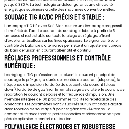
jusqu'à 380 V. La technologie onduleur garantit une efficacité
énergétique supérieure à celle des machines conventionnelles.
SOUDAGE TIG AC/DC PRÉCIS ET STABLE :
L'amorçage TIG HF avec Soft Start assure un démarrage progressif
et maîtrisé de l'arc. Le courant de soudage débute à partir de 5
ampères et reste stable sur toute la plage de réglage, offrant
d'excellents résultats sur les fines épaisseurs. Le signal carré et le
contrôle de balance d'alternance permettent un ajustement précis
du bain de fusion en courant alternatif et continu.
RÉGLAGES PROFESSIONNELS ET CONTRÔLE
NUMÉRIQUE :
Les réglages TIG professionnels incluent le courant principal de
soudage, le pré-gaz, la durée de montée du courant (slope up), la
fréquence d'impulsion, la durée de descente du courant (slope
down), la durée de gaz final, le remplissage de cratère, le courant de
réparation, le courant de base et la fréquence d'impulsion. Une
mémoire intégrée de 100 programmes facilite la répétabilité des
opérations. Les paramètres sont visualisés sur un affichage digital,
avec fonction de soudage à point et gâchette 2/4 temps. La
compatibilité avec torches professionnelles et télécommande par
pédale optimise le confort d'utilisation.
POLYVALENCE ÉLECTRODES ET ROBUSTESSE